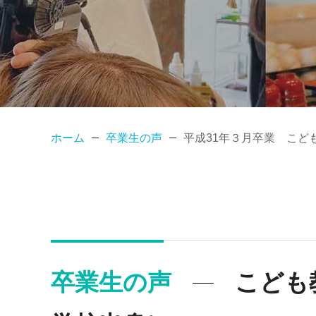
ホーム
卒業生の声
平成31年３月卒業 こど
卒業生の声
こども