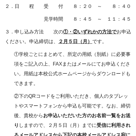
２．日 程 受 付 ８：２０ ～ ８：４０
見学時間 ８：４５ ～ １１：４５
３．申し込み方法 次の
①・②いずれかの方法で
お申込
ください。申込締切は、
２月５日（月）
です。
①学校ごとにまとめて、所定の用紙（別紙）に必要事
項をご記入の上、FAXまたはメールにてお申込くださ
い。用紙は本校公式ホームページからダウンロードも
できます。
②下のQRコードをご利用いただき、個人のタブレッ
トやスマートフォンから申込も可能です。なお、締切
後、貴校から
お申込いただいた方のお名前一覧をお送
り
しますので、２月５日（月）までに
受信に利用され
るメールアドレスから下記の本校メールアドレス宛に